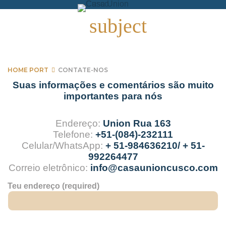
Skip
to
subject
content
HOME PORT
CONTATE-NOS
Contate-
Suas informações e comentários são muito
importantes para nós
Nos
Endereço:
Union Rua 163
Telefone:
+51-(084)-232111
Celular/WhatsApp:
+ 51-984636210/ + 51-
992264477
Correio eletrônico:
info@casaunioncusco.com
Teu endereço (required)