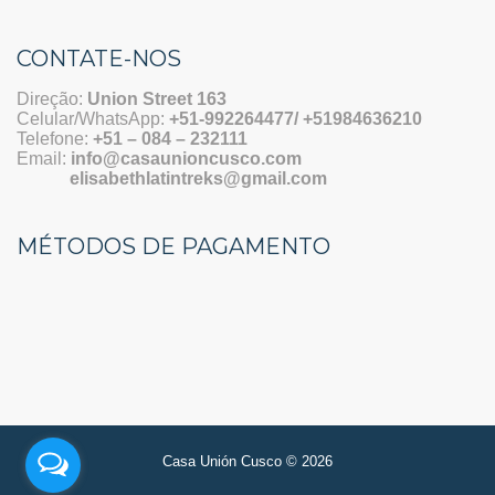
CONTATE-NOS
Direção:
Union Street 163
Celular/WhatsApp:
+51-992264477/ +51984636210
Telefone:
+51 – 084 – 232111
Email:
info@casaunioncusco.com
elisabethlatintreks@gmail.com
MÉTODOS DE PAGAMENTO
Casa Unión Cusco © 2026